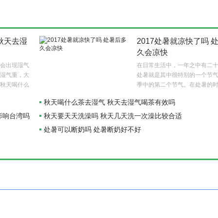
秋天去湿
2017处暑就凉快了吗 
久会凉快
会出现湿气
在日常生活中，一年之中有二
湿气重，大
处暑就是其中很特别的一个节
秋天喝什么
季中的第二个节气。在处暑的
变化明显。那么处暑就凉快了吗？
秋天喝什么茶去湿气 秋天去湿气喝茶有效吗
卡影响台湾吗
秋天要天天洗澡吗 秋天几天洗一次澡比较合适
处暑可以断奶吗 处暑断奶好不好