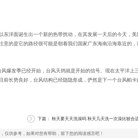
以东洋面诞生出一个新的热带扰动，在其发展一天后的今天，美
注意的是它的路径很可能是朝着我们国家广东海南沿海靠近的，
台风爆发季已经开始，台风天鸽就是开始的信号。现在太平洋上
目前长势良好，台风结构已经隐隐形成，俨然是下一个台风帕卡
下篇：
秋天要天天洗澡吗 秋天几天洗一次澡比较合
络，仅供参考，如果对您有帮助，留下您的阅读感言吧！