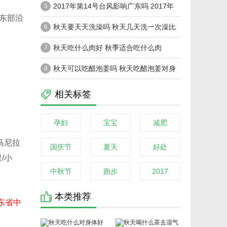
效吗
2017年第14号台风影响广东吗 2017年
5
东部沿
第14号台风帕卡影响台湾吗
秋天要天天洗澡吗 秋天几天洗一次澡比
6
较合适
秋天吃什么肉好 秋季适合吃什么肉
7
秋天可以吃醋泡姜吗 秋天吃醋泡姜对身
8
体好吗
相关标签
孕妇
宝宝
减肥
：
马尼拉
国庆节
夏天
好处
/小
中秋节
跑步
2017
本类推荐
东省中