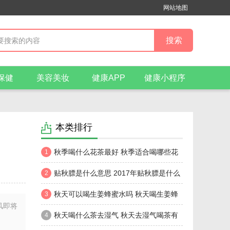
网站地图
保健
美容美妆
健康APP
健康小程序
本类排行
秋季喝什么花茶最好 秋季适合喝哪些花
1
茶
贴秋膘是什么意思 2017年贴秋膘是什么
2
时候
秋天可以喝生姜蜂蜜水吗 秋天喝生姜蜂
3
风即将
蜜水要注意些什么
秋天喝什么茶去湿气 秋天去湿气喝茶有
4