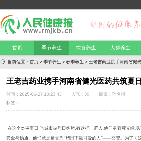
首页
季节养生
饮食养生
人群养生
当前位置：
首页
>
季节养生
>
春季养生
> 王老吉药业携手河南省健
王老吉药业携手河南省健光医药共筑夏
时间：2025-06-27 10:23:43
人气：
39
编辑：孙名祖
标签：
在这个炎炎夏日,当城市被烈日炙烤,有这样一群人,他们身着荧光绿,
安全与畅通。他们就是被誉为“烈日下最可爱的人”——交警。为了向