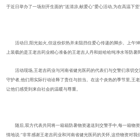
于近日举办了一场别开生面的“送清凉,献爱心”爱心活动,为在高温下
活动日,阳光如火,但这份炽热并未阻挡住爱心传递的脚步。上午9
上装载的是王老吉药业精心准备的王老吉人丹和娃哈哈纯净水等防暑
活动现场,王老吉药业与河南省健光医药的代表们与交警们亲切交
守护者,他们用实际行动诠释了责任与担当。在这个炎热的季节里,王老
让他们感受到来自社会的温暖与尊重。
随后,双方代表共同将一箱箱防暑物资递送到交警手中,每一箱物
情地说:“非常感谢王老吉药业和河南省健光医药的关怀,这些物资对我