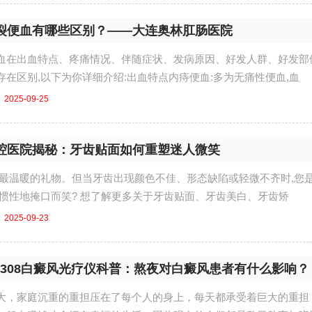
裂便血有哪些区别？——大连奥林肛肠医院
血在出血特点、疼痛情况、伴随症状、发病原因、好发人群、好发部
在区别,以下为你详细介绍:出血特点内痔便血:多为无痛性便血,血
2025-09-25
腔医院揭秘：牙齿贴面如何重塑迷人微笑
上最温暖的礼物。但当牙齿出现颜色不佳、形态缺陷或轻微不齐时,您
习惯性地掩口而笑? 想了解更多关于牙齿贴面、牙齿美白、牙齿矫
2025-09-23
D308白癜风光疗仪科普：熬夜对白癜风患者有什么影响？
大，家庭沉重的重担压在了每个人的身上，每天都承受着巨大的重担