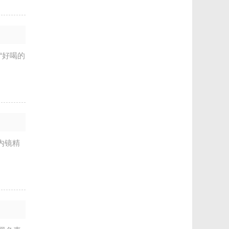
“好喝的
内镜精