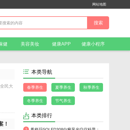
网站地图
保健
美容美妆
健康APP
健康小程序
本类导航
航全民大
春季养生
夏季养生
秋季养生
冬季养生
节气养生
本类排行
案！
希格玛SQLED308白癜风光疗仪科普：
1