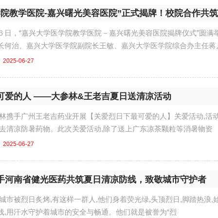
学院教学医院-嘉兴曙光美容医院”正式揭牌！校院合作共
６日，“嘉兴大学医学院教学医院－嘉兴曙光美容医院揭牌仪式”圆满
长何治、嘉兴大学医学院副院长王敏、嘉兴大学医学院综合办主任蒋
2025-06-27
可爱的人 ——大参林&王老吉夏日送清凉活动
参林携手广州王老吉药业开展【关爱烈日下最可爱的人】关爱活动,活
送去清凉防暑药物。此次关爱活动,除了送上广东凉茶颗粒等消暑物资
2025-06-27
手河南省健光医药共筑夏日清凉防线，致敬城市守护者
城市被烈日炙烤,有这样一群人,他们身着荧光绿,头顶烈日,脚踏热浪,
线,用汗水守护着城市的安全与畅通。他们就是被誉为“烈