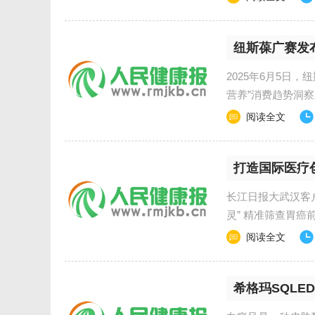
纽斯葆广赛发
2025年6月5日
营养”消费趋势洞
阅读全文
打造国际医疗
长江日报大武汉客户
灵” 精准筛查胃癌
阅读全文
希格玛SQLE