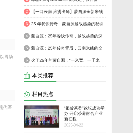
局部毛发变白是怎么了？
【一口云南 滚烫出鲜】蒙自源全新米线
2
系列5月16日暖心上市
25 年餐饮传奇，蒙自源越战越勇的秘诀
3
与全球化之路
蒙自源：25年餐饮传奇，越战越勇的深
4
度解码
蒙自源：25年传奇背后，云南米线的全
5
,以胃肠
球化崛起之路
火了25年的蒙自源，“一米宽、一千米
6
深”的全球化之路
本类推荐
栏目热点
现代医
“银龄茶香”论坛成功举
办 开启茶养融合产业
新征程
2025-04-22