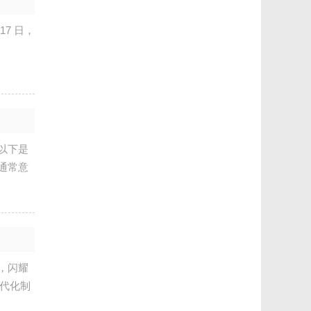
7 日，
以下是
通常意
，闪耀
现代化制