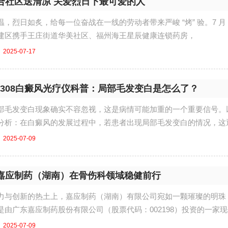
合社区送清凉 关爱烈日下最可爱的人
，烈日如炙，给每一位奋战在一线的劳动者带来严峻 “烤” 验。7 月 1
建区携手王庄街道华美社区、福州海王星辰健康连锁药房，
2025-07-17
D308白癜风光疗仪科普：局部毛发变白是怎么了？
部毛发变白现象确实不容忽视，这是病情可能加重的一个重要信号。
分析：在白癜风的发展过程中，若患者出现局部毛发变白的情况，这
2025-07-09
嘉应制药（湖南）在骨伤科领域稳健前行
力与创新的热土上，嘉应制药（湖南）有限公司宛如一颗璀璨的明珠
是由广东嘉应制药股份有限公司（股票代码：002198）投资的一家
2025-07-09