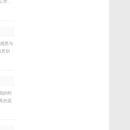
工作，
满感恩与
锐意创
期的时
真的是