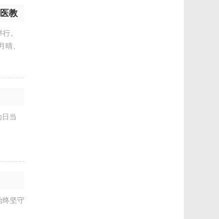
筑医教
举行。
月晴、
动日当
始终坚守