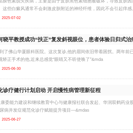
黏膜色素脱失疾病，主要是由于皮肤黑色素细胞被破坏，导致皮肤因
。这些白癜风通常不会刺激皮肤附近的神经纤维，因此不会引起痒感
2025-07-02
何晓平教授成功“扶正”复发斜视眼位，患者体验日归式治
来到了佛山华厦眼科医院。这次复诊,他的眉间依旧带着困扰。两年前
矫正手术的他,近来总感觉“眼睛又不听使唤了”&mda
2025-06-30
化诊疗健行计划启动 开启慢性病管理新征程
卫生健康委能力建设和继续教育中心与健康报社联合发起、华润双鹤药业
尿病并发症规范化诊疗赋能提升项目—&mdas
2025-06-27