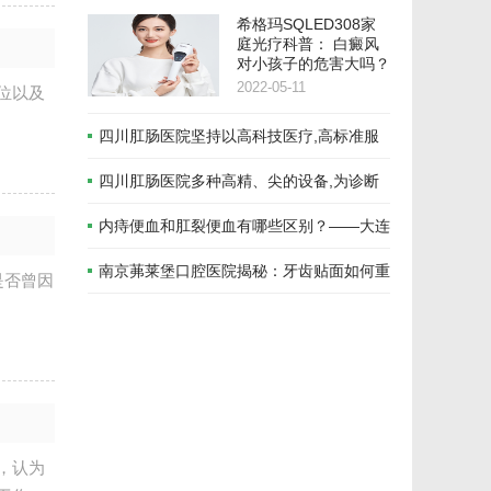
希格玛SQLED308家
庭光疗科普： 白癜风
对小孩子的危害大吗？
2022-05-11
位以及
四川肛肠​医院坚持以高科技医疗,高标准服
务
四川肛肠医院多种高精、尖的设备,为诊断
检测、治疗提供保障。
内痔便血和肛裂便血有哪些区别？——大连
奥林肛肠医院
南京茀莱堡口腔医院揭秘：牙齿贴面如何重
是否曾因
塑迷人微笑
，认为