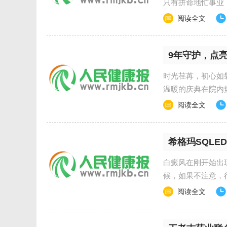
只有拼命地忙事业
这对于
阅读全文
9年守护，点
时光荏苒，初心如磐
温暖的庆典在院内
新、践
阅读全文
希格玛SQLE
白癜风在刚开始出
候，如果不注意，
白癜风
阅读全文