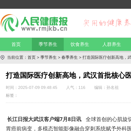
首页
季节养生
饮食养生
人群养生
当前位置：
首页
>
季节养生
>
春季养生
> 打造国际医疗创新高地，
打造国际医疗创新高地，武汉首批核心
时间：2025-07-09 09:48:45
人气：
116
编辑：孙名祖
标签：
长江日报大武汉客户端7月8日讯
全球首创的心肌旋切技
胃癌前病变，多模态智能影像融合穿刺系统赋予外科医生